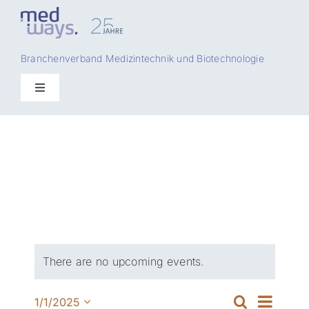
Skip
to
content
Branchenverband Medizintechnik und Biotechnologie
Toggle
Navigation
There are no upcoming events.
Even
Suche
1/1/2025