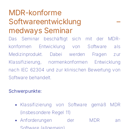
MDR-konforme
PROJECTS AND RESEARCH
Softwareentwicklung –
medways Seminar
INTERNATIONAL
Das Seminar beschäftigt sich mit der MDR-
konformen Entwicklung von Software als
Medizinprodukt. Dabei werden Fragen zur
Presse/News
Klassifizierung, normenkonformen Entwicklung
nach IEC 62304 und zur klinischen Bewertung von
Kalender
Software behandelt.
Schwerpunkte:
Stellenbörse
Klassifizierung von Software gemäß MDR
(insbesondere Regel 11)
Kontakt
Anforderungen der MDR an
Software (allgemein)