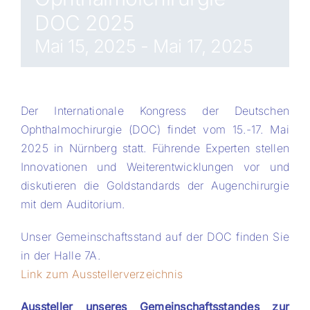
DOC 2025
PROJECTS AND RESEARCH
Mai 15, 2025
-
Mai 17, 2025
INTERNATIONAL
Der Internationale Kongress der Deutschen
Ophthalmochirurgie (DOC) findet vom 15.-17. Mai
Presse/News
2025 in Nürnberg statt. Führende Experten stellen
Innovationen und Weiterentwicklungen vor und
Kalender
diskutieren die Goldstandards der Augenchirurgie
mit dem Auditorium.
Stellenbörse
Unser Gemeinschaftsstand auf der DOC finden Sie
in der Halle 7A.
Kontakt
Link zum Ausstellerverzeichnis
Aussteller unseres Gemeinschaftsstandes zur