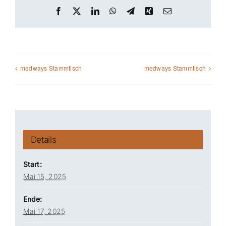
Facebook
X
LinkedIn
WhatsApp
Telegram
Xing
E-
Mail
medways Stammtisch
medways Stammtisch
Details
Start:
Mai 15, 2025
Ende:
Mai 17, 2025