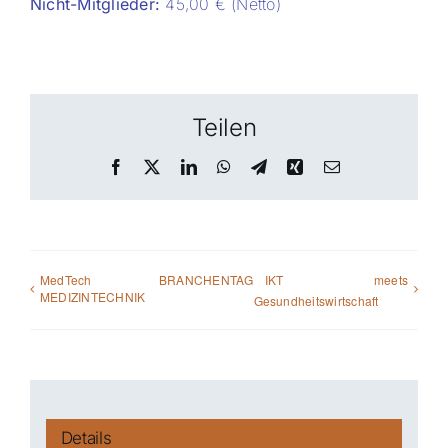
Nicht-Mitglieder:
45,00 € (Netto)
Teilen
Facebook
X
LinkedIn
WhatsApp
Telegram
Xing
E-
Mail
MedTech BRANCHENTAG
IKT meets
MEDIZINTECHNIK
Gesundheitswirtschaft
Details