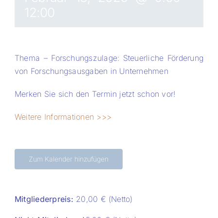
12:00
PROJECTS AND RESEARCH
Thema – Forschungszulage: Steuerliche Förderung
INTERNATIONAL
von Forschungsausgaben in Unternehmen
Presse/News
Merken Sie sich den Termin jetzt schon vor!
Weitere Informationen >>>
Kalender
Stellenbörse
Zum Kalender hinzufügen
Kontakt
Mitgliederpreis:
20,00 € (Netto)