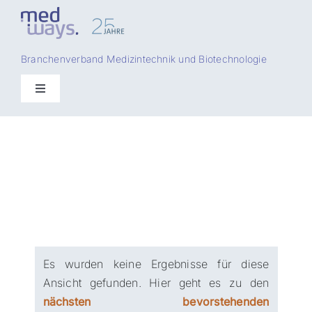
Zum
Inhalt
springen
Branchenverband Medizintechnik und Biotechnologie
Toggle
Navigation
ÜBER UNS
MITGLIEDER
MESSEN
ACADEMY
Es wurden keine Ergebnisse für diese
Ansicht gefunden. Hier geht es zu den
nächsten bevorstehenden
SERVICE CENTER