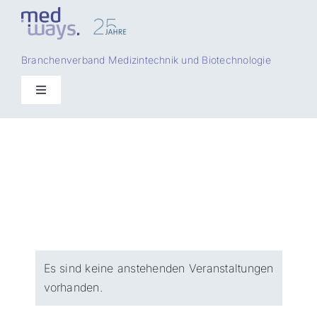
Zum
Inhalt
springen
Branchenverband Medizintechnik und Biotechnologie
Toggle
Navigation
ÜBER UNS
MITGLIEDER
MESSEN
ACADEMY
Es sind keine anstehenden Veranstaltungen
vorhanden.
SERVICE CENTER