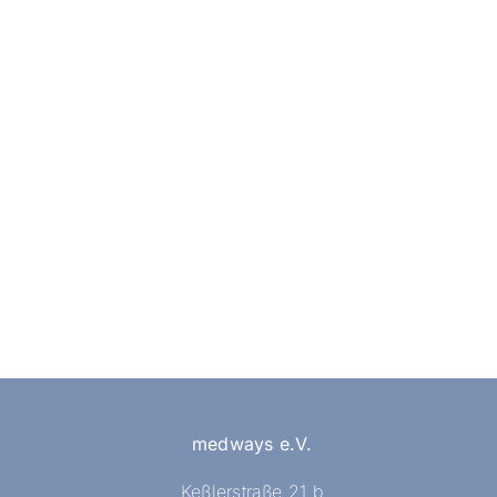
medways e.V.
Keßlerstraße 21 b