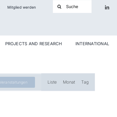
Suche
t
Mitglied werden
nach:
PROJECTS AND RESEARCH
INTERNATIONAL
Veranstaltung
Liste
Monat
Tag
 Veranstaltungen
Ansichten-
Navigation