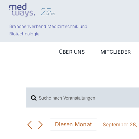
Zum
Inhalt
springen
Branchenverband Medizintechnik und
Biotechnologie
ÜBER UNS
MITGLIEDER
Schlüsselwort
Veranstaltungen
eingeben.
Suche
Suche
nach
und
Diesen Monat
September 28,
Veranstaltungen
Datum
Ansichten,
mit